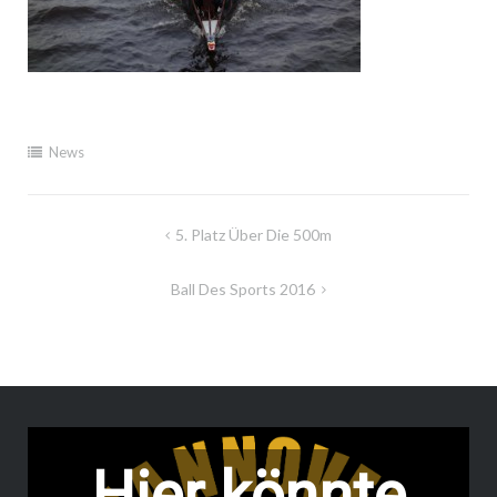
News
Beitragsnavigation
5. Platz Über Die 500m
Ball Des Sports 2016
Hier könnte