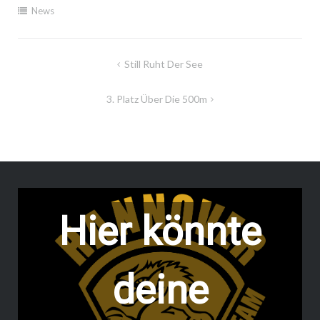
News
Beitragsnavigation
Still Ruht Der See
3. Platz Über Die 500m
Hier könnte
deine