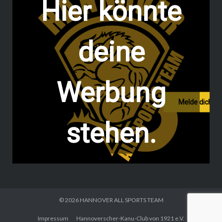
Hier könnte
deine
Werbung
Melde dich hi
stehen.
© 2026
HANNOVER ALL SPORTS TEAM
Impressum
Hannoverscher-Kanu-Club von 1921 e.V.